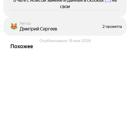
В чате с Алисой замените данные в скобках
[...]
на
свои
Автор
2 промпта
Дмитрий Сергеев
Опубликовано:
18 мая 2026
Похожее