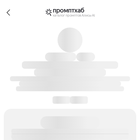
промптхаб
каталог промптов Алисы AI