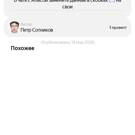
В чате с Алисой замените данные в скобках
[...]
на
свои
Автор
1 промпт
Петр Сотников
Опубликовано:
14 мая 2026
Похожее