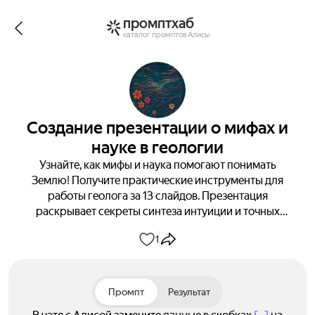
промптхаб
каталог промптов Алисы
Создание презентации о мифах и
науке в геологии
Узнайте, как мифы и наука помогают понимать
Землю! Получите практические инструменты для
работы геолога за 13 слайдов. Презентация
раскрывает секреты синтеза интуиции и точных
данных. Начните использовать оба подхода уже
1
сегодня!
Промпт
Результат