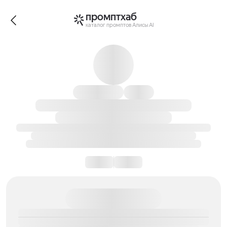
промптхаб
каталог промптов Алисы AI