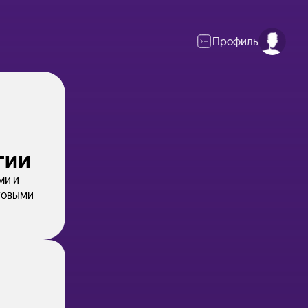
Профиль
гии
ми и
говыми