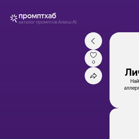
промптхаб
каталог промптов Алисы AI
0
Ли
Най
аллер