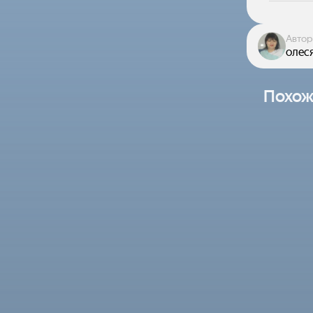
Автор
олес
Похож