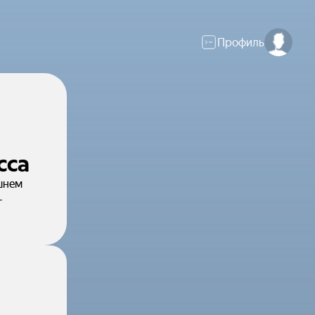
Профиль
сса
шнем
—