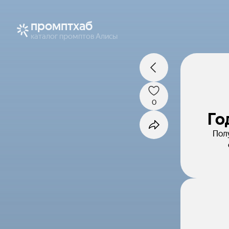
промптхаб
каталог промптов Алисы
0
Го
Полу