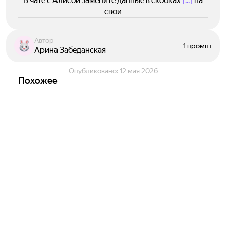
В чате с Алисой замените данные в скобках
[...]
на
свои
Автор
1 промпт
Арина Забеданская
Опубликовано:
12 мая 2026
Похожее