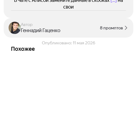
В чате с Алисой замените данные в скобках
[...]
на
свои
Автор
8 промптов
Геннадий Гаценко
Опубликовано:
11 мая 2026
Похожее