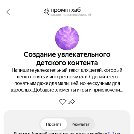
промптхаб
каталог промптов Алисы AI
Создание увлекательного
детского контента
Напишите увлекательный текст для детей, который
легко понять и интересно читать. Сделайте его
понятным даже для малышей, но не скучным для
взрослых. Добавьте элементы игры и приключений,
избегайте сложных слов и пугающих историй.
1
Получите готовый сценарий для чтения или игры! 👦
👧📚
Промпт
Результат