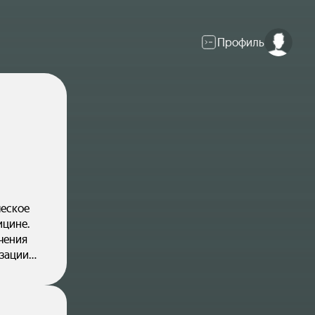
Профиль
ческое
ицине.
чения
зации