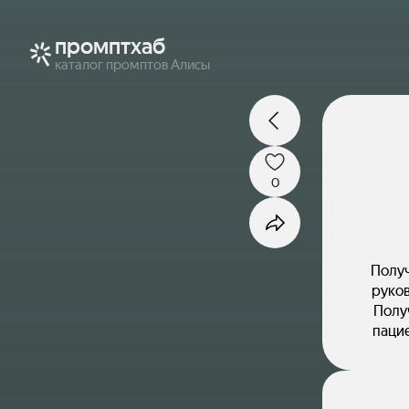
промптхаб
каталог промптов Алисы
0
Получ
руков
Полу
паци