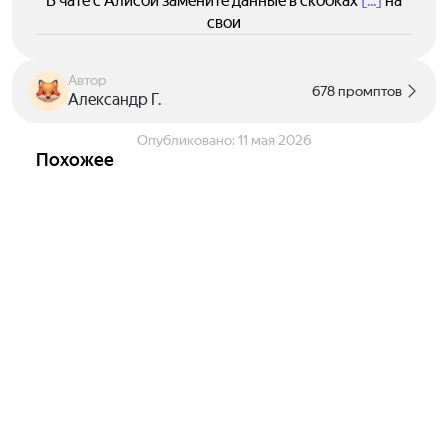
В чате с Алисой замените данные в скобках
[...]
на
свои
Автор
678 промптов
Александр Г.
Опубликовано:
11 мая 2026
Похожее