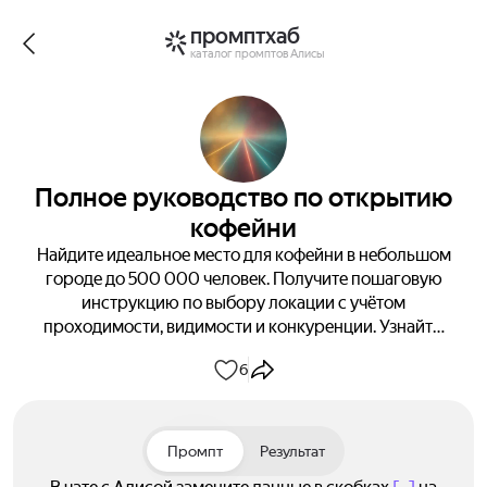
промптхаб
каталог промптов Алисы
Полное руководство по открытию
кофейни
Найдите идеальное место для кофейни в небольшом
городе до 500 000 человек. Получите пошаговую
инструкцию по выбору локации с учётом
проходимости, видимости и конкуренции. Узнайте,
как привлечь первых клиентов и рассчитать все
6
затраты на открытие.
Промпт
Результат