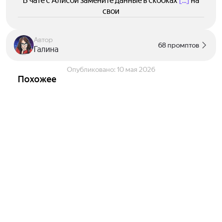
В чате с Алисой замените данные в скобках
[...]
на
свои
Автор
68 промптов
Галина
Опубликовано:
10 мая 2026
Похожее