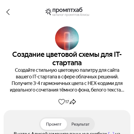
промптхаб
каталог промптов Алисы
Создание цветовой схемы для IT-
стартапа
Создайте стильную цветовую палитру для сайта
вашего IT-стартапа в сфере облачных решений.
Получите 3-4 гармоничных цвета с HEX-кодами для
идеального сочетания тёмного фона, белого текста и
неонового акцента. Узнайте, как добиться
17
профессионального вида и отличной читаемости.
Промпт
Результат