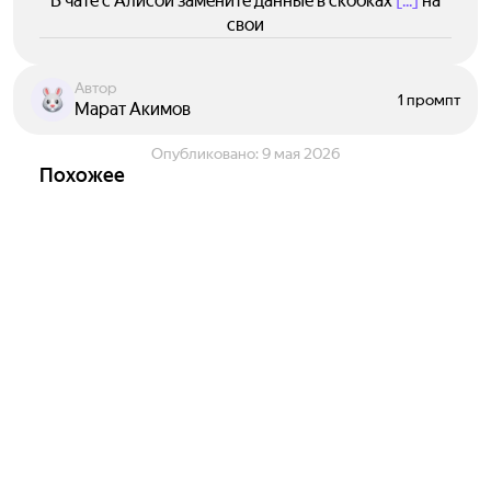
В чате с Алисой замените данные в скобках
[...]
на
свои
Автор
1 промпт
Марат Акимов
Опубликовано:
9 мая 2026
Похожее