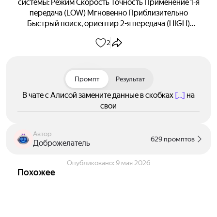
системы: Режим Скорость Точность Применение 1-я
передача (LOW) Мгновенно Приблизительно
Быстрый поиск, ориентир 2-я передача (HIGH)
Медленно Абсолютная Финальная верификация,
2
публикация
Промпт
Результат
В чате с Алисой замените данные в скобках
[...]
на
свои
Автор
629 промптов
Доброжелатель
Опубликовано:
9 мая 2026
Похожее