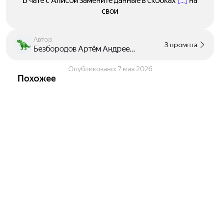
В чате с Алисой замените данные в скобках
[...]
на
свои
Автор
3 промпта
Безбородов Артём Андреевич
Опубликовано:
7 мая 2026
Похожее