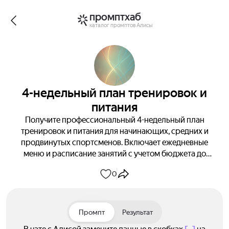
промптхаб
каталог промптов Алисы
4-недельный план тренировок и
питания
Получите профессиональный 4-недельный план
тренировок и питания для начинающих, средних и
продвинутых спортсменов. Включает ежедневные
меню и расписание занятий с учетом бюджета до
5000 ₽ в неделю. Тренируйтесь эффективно и
0
экономьте время на планировании!
Промпт
Результат