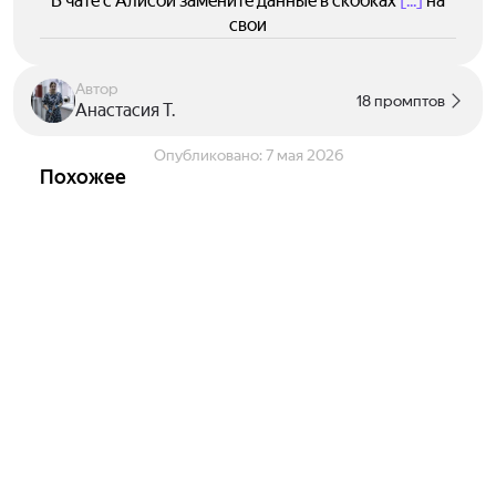
В чате с Алисой замените данные в скобках
[...]
на
свои
Автор
18 промптов
Анастасия Т.
Опубликовано:
7 мая 2026
Похожее