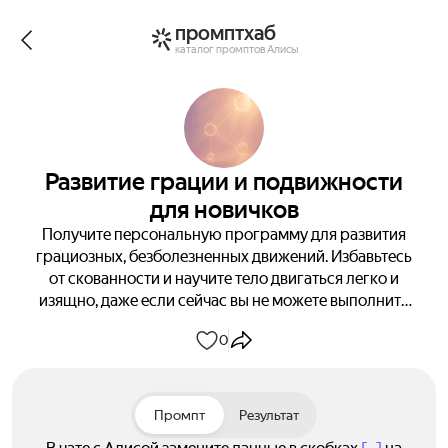
промптхаб
каталог промптов Алисы
Развитие грации и подвижности
для новичков
Получите персональную программу для развития
грациозных, безболезненных движений. Избавьтесь
от скованности и научите тело двигаться легко и
изящно, даже если сейчас вы не можете выполнить
ни одного упражнения. Никаких болей и
0
дискомфорта — только плавные, осознанные
движения. Ответьте на 4 простых вопроса и начните
преображение прямо сейчас!
Промпт
Результат