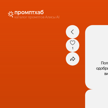
промптхаб
каталог промптов Алисы AI
1
Пол
одобри
в