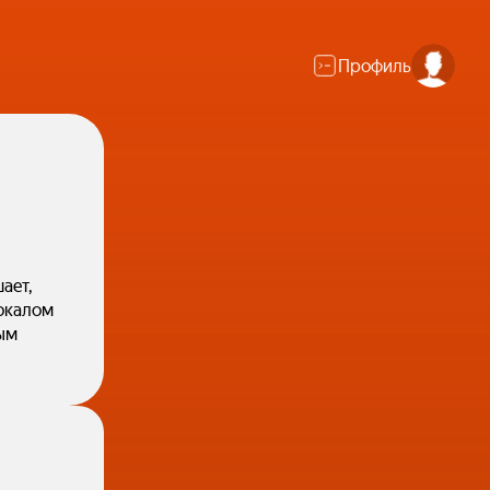
Профиль
ает,
бокалом
ым