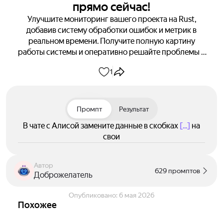
прямо сейчас!
Улучшите мониторинг вашего проекта на Rust,
добавив систему обработки ошибок и метрик в
реальном времени. Получите полную картину
работы системы и оперативно решайте проблемы с
помощью интеграции Prometheus и Grafana.
1
Начните мониторинг прямо сейчас!
Промпт
Результат
В чате с Алисой замените данные в скобках
[...]
на
свои
Автор
629 промптов
Доброжелатель
Опубликовано:
6 мая 2026
Похожее