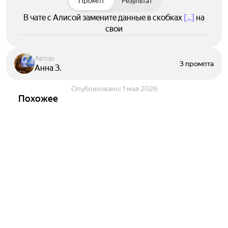
Промпт
Результат
В чате с Алисой замените данные в скобках
[...]
на
свои
Автор
3 промпта
Анна З.
Опубликовано:
1 мая 2026
Похожее