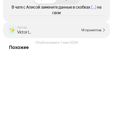
В чате с Алисой замените данные в скобках
[...]
на
свои
Автор
14 промптов
Victor L.
Опубликовано:
1 мая 2026
Похожее