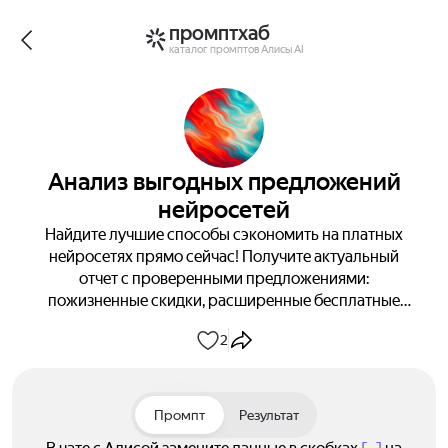
промптхаб
каталог промптов Алисы AI
Анализ выгодных предложений
нейросетей
Найдите лучшие способы сэкономить на платных
нейросетях прямо сейчас! Получите актуальный
отчет с проверенными предложениями:
пожизненные скидки, расширенные бесплатные
пробные периоды и скрытые бесплатные лимиты —
2
сохраните деньги и увеличьте возможности уже
сегодня.
Промпт
Результат