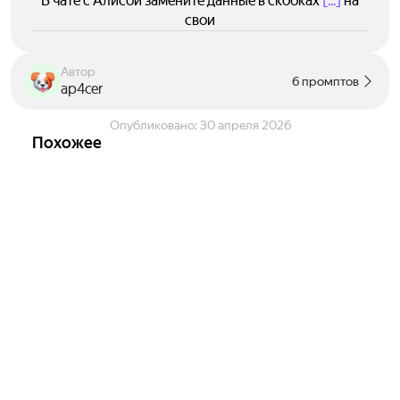
В чате с Алисой замените данные в скобках
[...]
на
свои
Автор
6 промптов
ap4cer
Опубликовано:
30 апреля 2026
Похожее