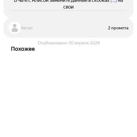
В чате с Алисой замените данные в скобках
[...]
на
свои
Автор
2 промпта
Опубликовано:
30 апреля 2026
Похожее