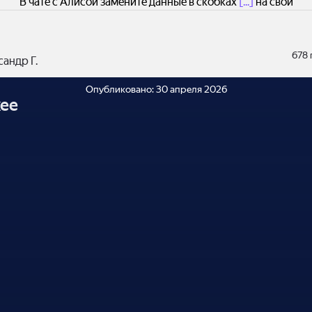
В чате с Алисой замените данные в скобках
[...]
на свои
678
андр Г.
Опубликовано:
30 апреля 2026
ее