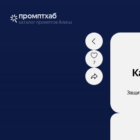
промптхаб
каталог промптов Алисы
7
К
Защит