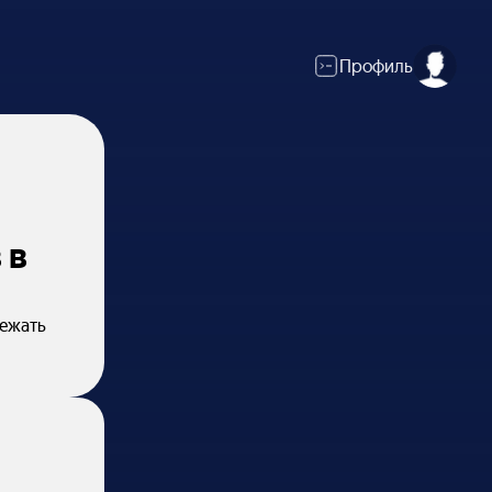
Профиль
 в
бежать