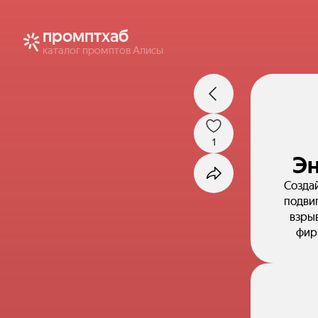
промптхаб
каталог промптов Алисы
1
Эн
Создай
подвиг
взрыв
фир