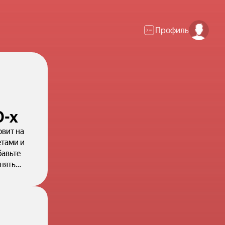
Профиль
0-х
овит на
етами и
бавьте
нять