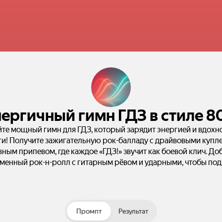
ергичный гимн ГДЗ в стиле 8
те мощный гимн для ГДЗ, который зарядит энергией и вдохн
и! Получите зажигательную рок-балладу с драйвовыми купл
ным припевом, где каждое «ГДЗ!» звучит как боевой клич. До
менный рок-н-ролл с гитарным рёвом и ударными, чтобы под
настроение и забыть о домашней работе!
Промпт
Результат