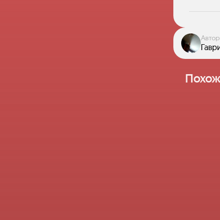
Автор
Гавр
Похож