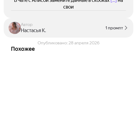
В чате с Алисой замените данные в скобках
[...]
на
свои
Автор
1 промпт
Настасья К.
Опубликовано:
28 апреля 2026
Похожее