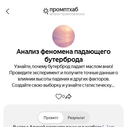
промптхаб
каталог промптов Алисы
Анализ феномена падающего
бутерброда
Узнайте, почему бутерброд падает маслом вниз!
Проведите эксперимент и получите точные данные о
влиянии высоты падения и других факторов.
Создайте свою выборку и узнайте статистическую
вероятность результата. Начните исследование
0
прямо сейчас!
Промпт
Результат