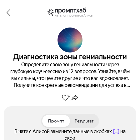
промптхаб
каталог промптов Алисы
Диагностика зоны гениальности
Определите свою зону гениальности через
глубокую коуч-сессию из 12 вопросов. Узнайте, в чём
вы сильны, что цените другие и что вас вдохновляет.
Получите конкретные рекомендации для успеха в
жизни и бизнесе за 90 дней.
1
Промпт
Результат
В чате с Алисой замените данные в скобках
[...]
на
свои