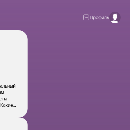
Профиль
нальный
им
е на
 Какие
вета.