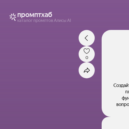
промптхаб
каталог промптов Алисы AI
0
Создай
п
фун
вопро
сезо