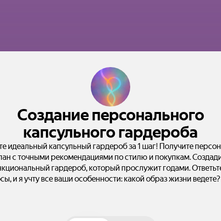
Создание персонального
капсульного гардероба
те идеальный капсульный гардероб за 1 шаг! Получите персо
лан с точными рекомендациями по стилю и покупкам. Создад
кциональный гардероб, который прослужит годами. Ответьт
сы, и я учту все ваши особенности: какой образ жизни ведете?
ны предпочитаете? Опишите тип фигуры, бюджет и любимые ц
Начнем работу прямо сейчас!