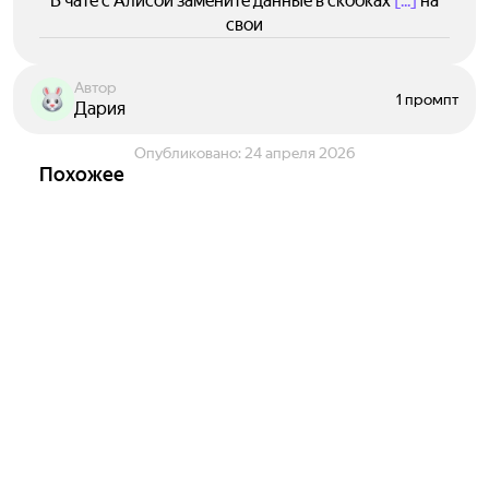
В чате с Алисой замените данные в скобках
[...]
на
свои
Автор
1 промпт
Дария
Опубликовано:
24 апреля 2026
Похожее