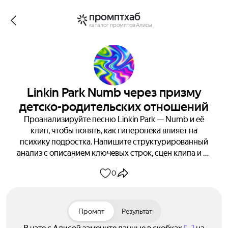
промптхаб
каталог промптов Алисы
Linkin Park Numb через призму
детско-родительских отношений
Проанализируйте песню Linkin Park — Numb и её
клип, чтобы понять, как гиперопека влияет на
психику подростка. Напишите структурированный
анализ с описанием ключевых строк, сцен клипа и их
психологического значения. Получите глубокое
0
понимание проблемы через призму психологии
отношений «родитель — ребёнок».
Промпт
Результат