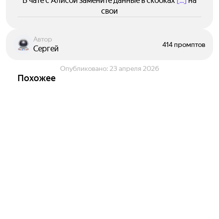
В чате с Алисой замените данные в скобках
[...]
на
свои
Автор
414 промптов
Сергей
Опубликовано:
23 апреля 2026
Похожее