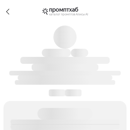
промптхаб
каталог промптов Алисы AI