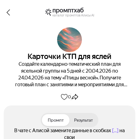
промптхаб
каталог промптов Алисы AI
Карточки КТП для яслей
Создайте календарно-тематический план для
ясельной группы на 5 дней с 20.04.2026 по
24.04.2026 на тему «Птицы весной». Получите
готовый план с занятиями и мероприятиями для
знакомства детей с поведением птиц и
0
формирования бережного отношения к ним.
Промпт
Результат
В чате с Алисой замените данные в скобках
[...]
на
свои