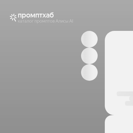
промптхаб
каталог промптов Алисы AI