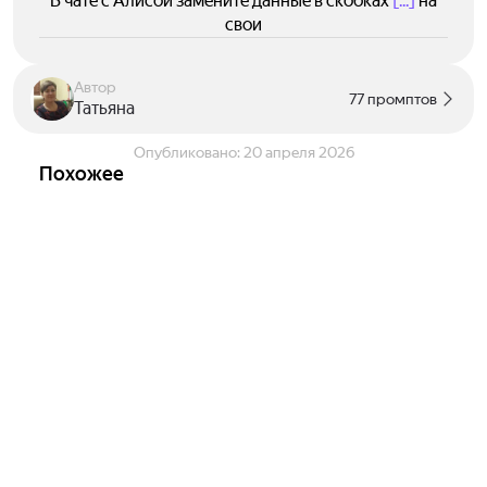
В чате с Алисой замените данные в скобках
[...]
на
свои
Автор
77 промптов
Татьяна
Опубликовано:
20 апреля 2026
Похожее