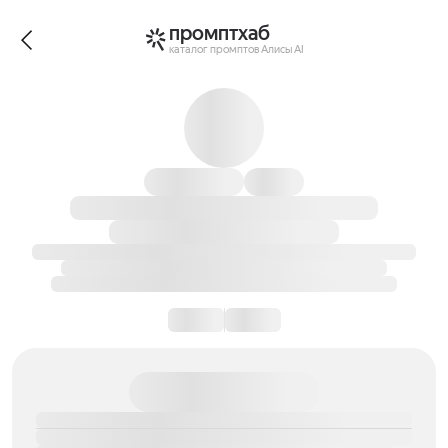
промптхаб
каталог промптов Алисы AI