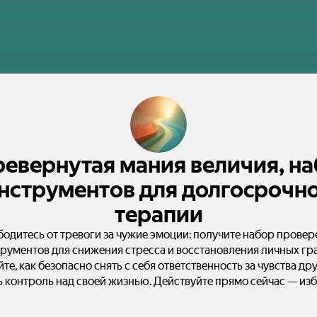
евернутая мания величия, н
нструментов для долгосрочн
терапии
одитесь от тревоги за чужие эмоции: получите набор прове
рументов для снижения стресса и восстановления личных гр
йте, как безопасно снять с себя ответственность за чувства дру
ь контроль над своей жизнью. Действуйте прямо сейчас — изб
ациональных убеждений и обретите спокойствие. Перевернут
величия.