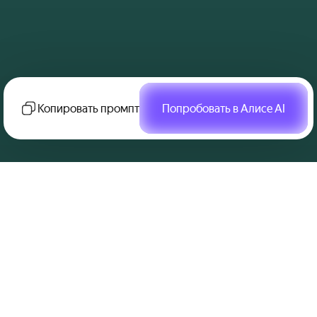
Копировать промпт
Попробовать в Алисе AI