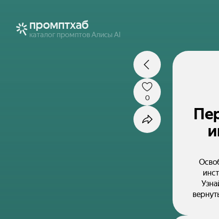
промптхаб
каталог промптов Алисы AI
0
Пер
и
Освоб
инст
Узна
вернут
от ирр