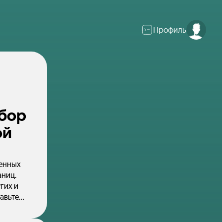
Профиль
абор
ой
ренных
аниц.
гих и
авьтесь
ая маня