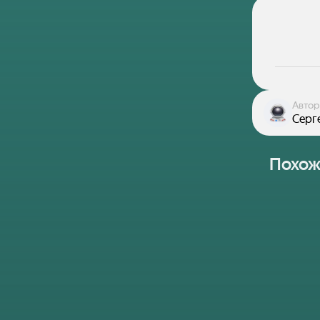
Автор
Серг
Похож