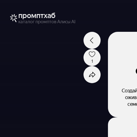
промптхаб
каталог промптов Алисы AI
1
Создай
ожив
семе