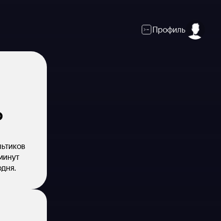
Профиль
о
льтиков
минут
одня.