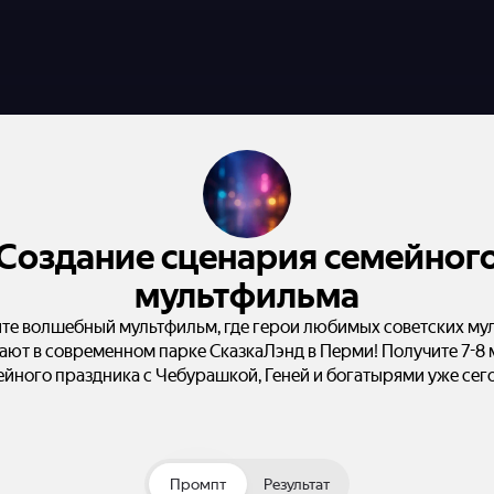
Создание сценария семейног
мультфильма
те волшебный мультфильм, где герои любимых советских му
ают в современном парке СказкаЛэнд в Перми! Получите 7-8 
йного праздника с Чебурашкой, Геней и богатырями уже сег
Промпт
Результат