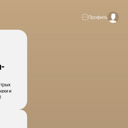
Профиль
-
стрых
рахи и
!