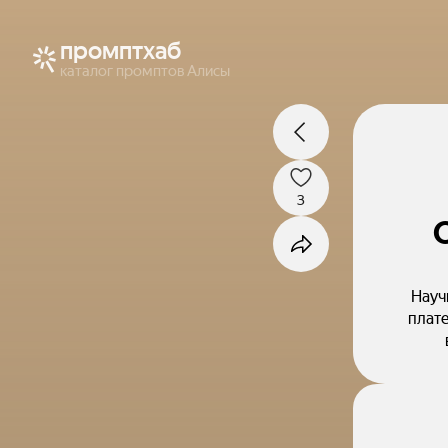
промптхаб
каталог промптов Алисы
3
Науч
плате