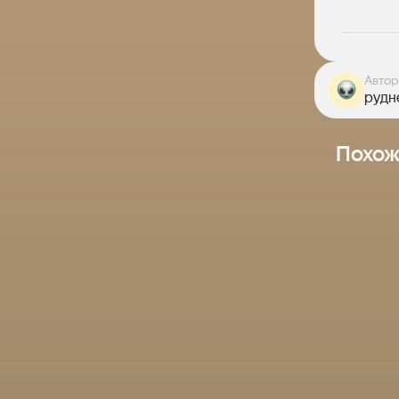
Автор
рудне
Похож