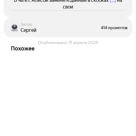
В чате с Алисой замените данные в скобках
[...]
на
свои
Автор
414 промптов
Сергей
Опубликовано:
15 апреля 2026
Похожее