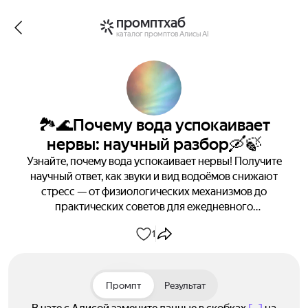
промптхаб
каталог промптов Алисы AI
🏞️🌊Почему вода успокаивает
нервы: научный разбор🛶🍃
Узнайте, почему вода успокаивает нервы! Получите
научный ответ, как звуки и вид водоёмов снижают
стресс — от физиологических механизмов до
практических советов для ежедневного
расслабления. Разберитесь, почему река и море
1
действуют на вас так успокаивающе.
Промпт
Результат