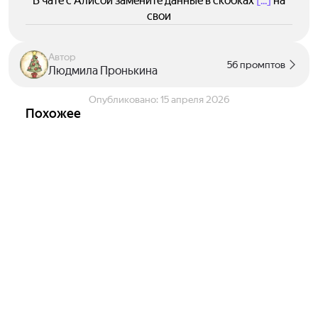
В чате с Алисой замените данные в скобках
[...]
на
свои
Автор
56 промптов
Людмила Пронькина
Опубликовано:
15 апреля 2026
Похожее