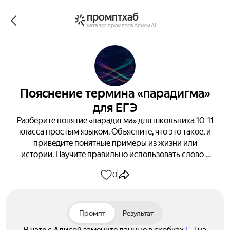
промптхаб
каталог промптов Алисы AI
Пояснение термина «парадигма»
для ЕГЭ
Разберите понятие «парадигма» для школьника 10-11
класса простым языком. Объясните, что это такое, и
приведите понятные примеры из жизни или
истории. Научите правильно использовать слово в
речи и на ЕГЭ, заменив сложными терминами на
0
понятные синонимы. Получите четкое понимание и
примеры использования.
Промпт
Результат