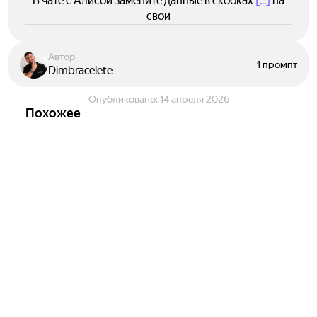
В чате с Алисой замените данные в скобках
[...]
на
свои
Автор
1 промпт
Dimbracelete
Опубликовано:
14 апреля 2026
Похожее