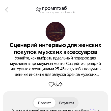
промптхаб
каталог промптов Алисы AI
Сценарий интервью для женских
покупок мужских аксессуаров
Узнайте, как выбрать идеальный подарок для
мужчины в премиум-сегменте! Создайте сценарий
интервью с женщинами 25-45 лет, чтобы получить
ценные инсайты для запуска бренда мужских
аксессуаров. За 20 минут узнайте их предпочтения,
0
критерии выбора и болевые точки при покупке
подарков. Получите готовый сценарий с четкими
вопросами для глубокого понимания аудитории.
Промпт
Результат