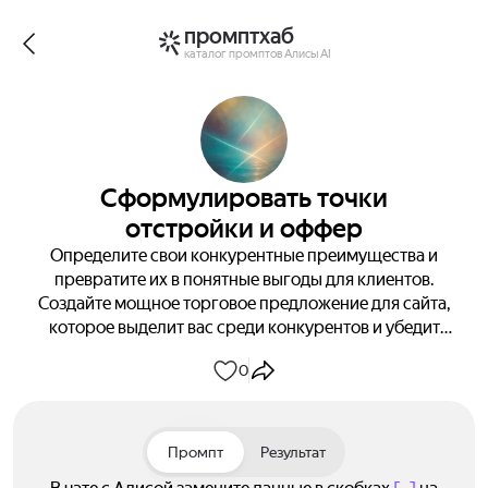
промптхаб
каталог промптов Алисы AI
Сформулировать точки
отстройки и оффер
Определите свои конкурентные преимущества и
превратите их в понятные выгоды для клиентов.
Создайте мощное торговое предложение для сайта,
которое выделит вас среди конкурентов и убедит
клиента выбрать именно вас. Получите готовый
0
набор маркетинговых инструментов для увеличения
продаж.
Промпт
Результат