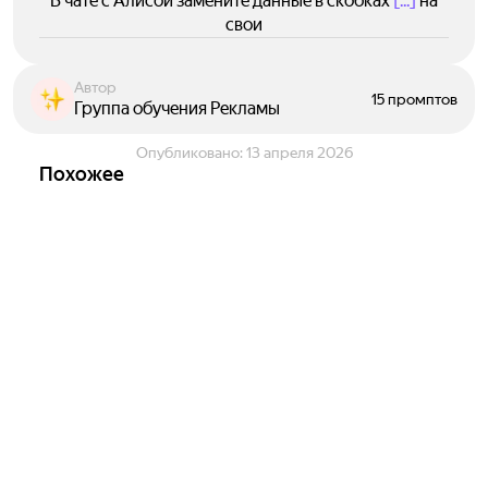
В чате с Алисой замените данные в скобках
[...]
на
свои
Автор
15 промптов
Группа обучения Рекламы
Опубликовано:
13 апреля 2026
Похожее