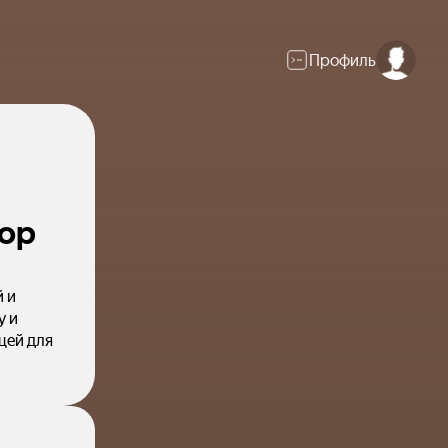
Профиль
ор
 и
у и
щей для