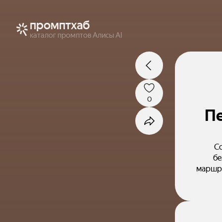
промптхаб
каталог промптов Алисы AI
0
П
С
бе
маршру