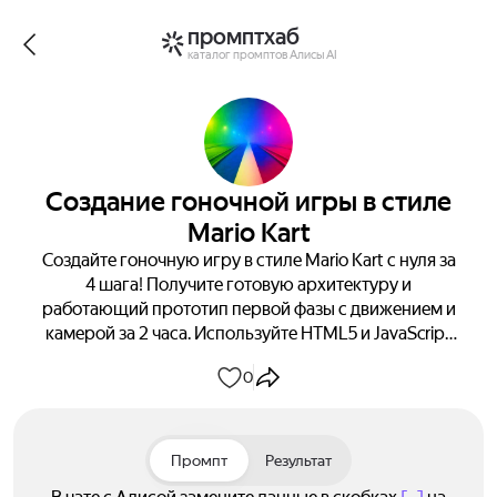
промптхаб
каталог промптов Алисы AI
Создание гоночной игры в стиле
Mario Kart
Создайте гоночную игру в стиле Mario Kart с нуля за
4 шага! Получите готовую архитектуру и
работающий прототип первой фазы с движением и
камерой за 2 часа. Используйте HTML5 и JavaScript
для создания увлекательной гоночной игры с
0
реалистичной физикой и графикой.
Промпт
Результат