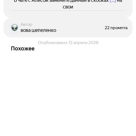
В чате с Алисой замените данные в скобках
[...]
на
свои
Автор
22 промпта
вова шепеленко
Опубликовано:
12 апреля 2026
Похожее