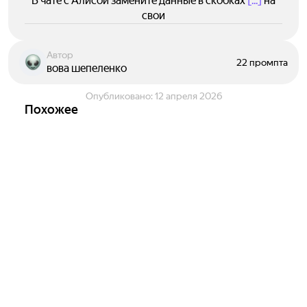
В чате с Алисой замените данные в скобках
[...]
на
свои
Автор
22 промпта
вова шепеленко
Опубликовано:
12 апреля 2026
Похожее