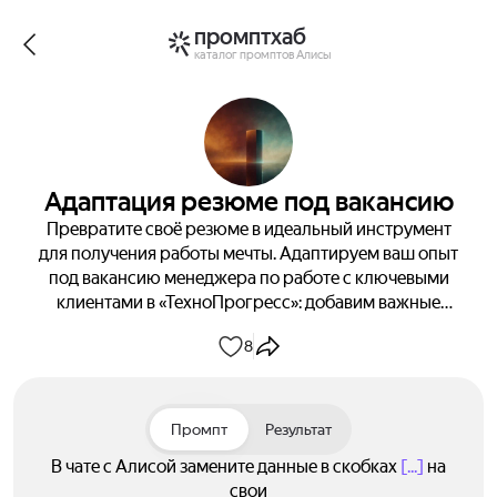
промптхаб
каталог промптов Алисы
Адаптация резюме под вакансию
Превратите своё резюме в идеальный инструмент
для получения работы мечты. Адаптируем ваш опыт
под вакансию менеджера по работе с ключевыми
клиентами в «ТехноПрогресс»: добавим важные
навыки, усилим релевантный опыт и выделим
8
ключевые достижения. Получите резюме, которое
откроет двери в компанию вашей мечты.
Промпт
Результат
В чате с Алисой замените данные в скобках
[...]
на
свои