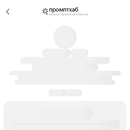
промптхаб
каталог промптов Алисы AI