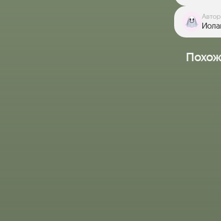
Автор
Иола
Похож