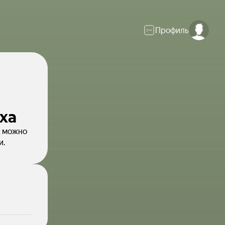
Профиль
ха
х можно
и.