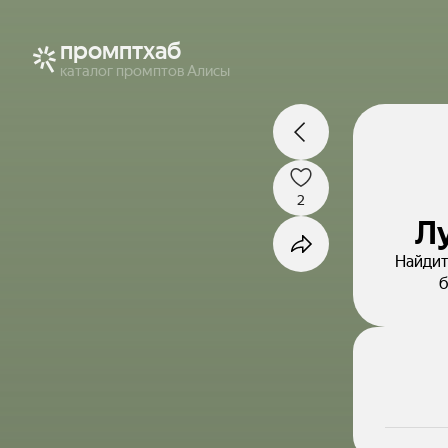
промптхаб
каталог промптов Алисы
2
Л
Найдит
б