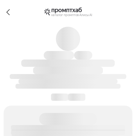
промптхаб
каталог промптов Алисы AI