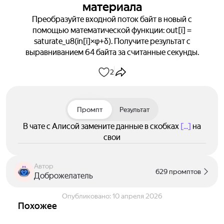
материала
Преобразуйте входной поток байт в новый с
помощью математической функции: out[i] =
saturate_u8(in[i]×φ+δ). Получите результат с
выравниванием 64 байта за считанные секунды.
2
Промпт
Результат
В чате с Алисой замените данные в скобках
[...]
на
свои
Автор
629 промптов
Доброжелатель
Опубликовано:
10 апреля 2026
Похожее