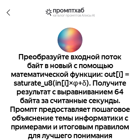
промптхаб
каталог промптов Алисы AI
Преобразуйте входной поток
байт в новый с помощью
математической функции: out[i] =
saturate_u8(in[i]×φ+δ). Получите
результат с выравниванием 64
байта за считанные секунды.
Промпт предоставляет пошаговое
объяснение темы информатики с
примерами и итоговым правилом
для лучшего понимания