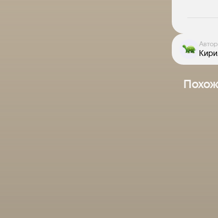
Автор
Кири
Похож