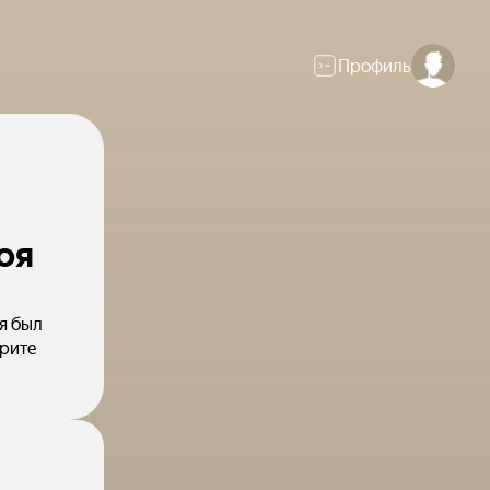
Профиль
оя
я был
ерите