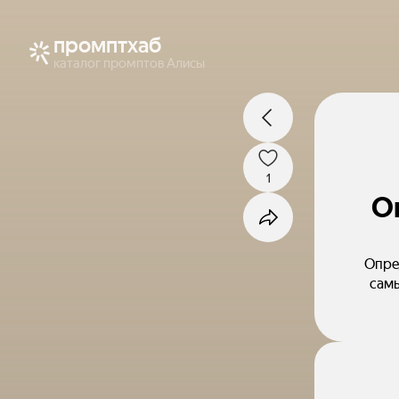
промптхаб
каталог промптов Алисы
1
О
Опре
самы