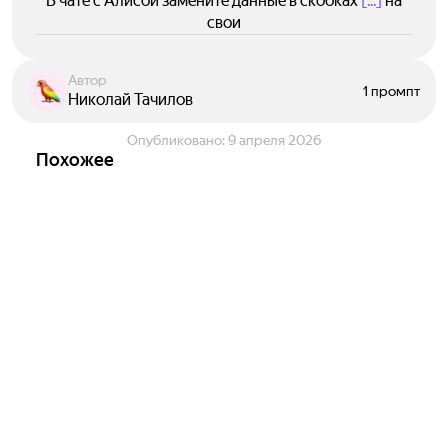
В чате с Алисой замените данные в скобках
[...]
на
свои
Автор
1 промпт
Николай Тачилов
Опубликовано:
9 апреля 2026
Похожее